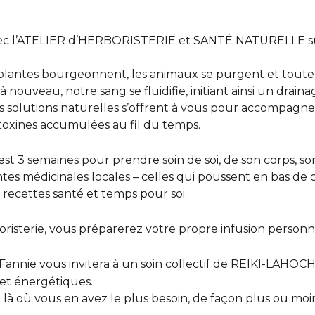
avec l’ATELIER d’HERBORISTERIE et SANTÉ NATURELLE sur
lantes bourgeonnent, les animaux se purgent et toute l
nouveau, notre sang se fluidifie, initiant ainsi un draina
s solutions naturelles s’offrent à vous pour accompagner 
toxines accumulées au fil du temps.
st 3 semaines pour prendre soin de soi, de son corps, son 
ntes médicinales locales – celles qui poussent en bas de 
, recettes santé et temps pour soi.
boristerie, vous préparerez votre propre infusion person
annie vous invitera à un soin collectif de REIKI-LAHOCHI 
 et énergétiques.
à où vous en avez le plus besoin, de façon plus ou moins 