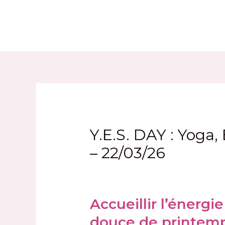
Aller
au
contenu
Y.E.S. DAY : Yoga,
– 22/03/26
Accueillir l’énerg
douce de printemps