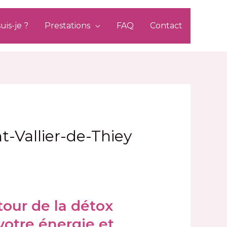
uis-je ?
Prestations
FAQ
Contact
nt-Vallier-de-Thiey
tour de la détox
votre énergie et